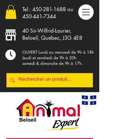
Tel :
450-281-1688
ou
4
50-441-7344
40 Sir-Wilfrid-Laurier,
Beloeil, Québec, J3G 4E8
OUVERT Lundi au mercredi de 9h à 18h
Jeudi et vendredi de 9h à 20h
samedi & dimanche de 9h à 17h.