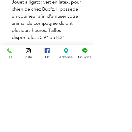
Jouet alligator vert en latex, pour
chien de chez Büd'z. Il possède
un couineur afin d'amuser votre
animal de compagnie durant
plusieurs heures. Tailles
disponibles : 5.9" ou 8.2".
DISPONIBILITÉ
Tél
Insta
Fb
Adresse
En ligne
Disponible en magasin et en
POLITIQUE DE RETOUR
ligne
Vous pouvez échanger ou
Le ramassage en magasin d’un
annuler un article
qui ne vous
achat effectué en ligne doit se
convient pas. Dans ce cas, vous
faire durant les heures normales
devez nous informer et obtenir
d’ouverture.
auprès de nous une autorisation
d’échange ou de
remboursement par courriel ou
RECEVEZ EN AVANT PREMIÈRE NOS