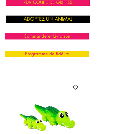
RDV COUPE DE GRIFFES
ADOPTEZ UN ANIMAL
Commande et Livraison
Programme de fidélité