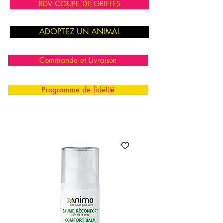
RDV COUPE DE GRIFFES
ADOPTEZ UN ANIMAL
Commande et Livraison
Programme de fidélité