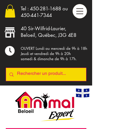
Tel :
450-281-1688
ou
4
50-441-7344
40 Sir-Wilfrid-Laurier,
Beloeil, Québec, J3G 4E8
OUVERT Lundi au mercredi de 9h à 18h
Jeudi et vendredi de 9h à 20h
samedi & dimanche de 9h à 17h.