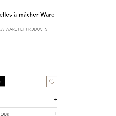
elles à mâcher Ware
HEW WARE PET PRODUCTS
r
sin et sur la boutique en
TOUR