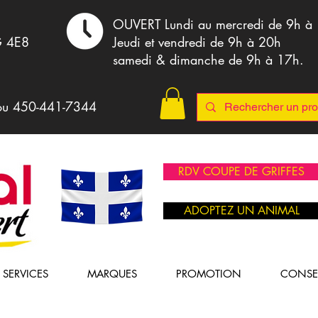
,
OUVERT Lundi au mercredi de 9h à
G 4E8
Jeudi et vendredi de 9h à 20h
samedi & dimanche de 9h à 17h.
ou 4
50-441-7344
RDV COUPE DE GRIFFES
ADOPTEZ UN ANIMAL
SERVICES
MARQUES
PROMOTION
CONSE