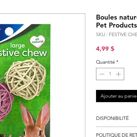
Boules natur
Pet Products
SKU : FESTIVE C
Prix
4,99 $
Quantité
*
Ajouter au panie
DISPONIBILITÉ
Disponible en maga
POLITIQUE DE RE