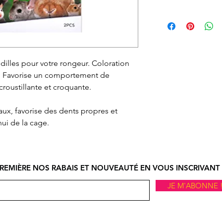
ligne.
Vous pouvez échan
Le ramassage en m
ne vous convient p
ligne doit se faire
nous informer et o
d’ouverture.
autorisation d’éc
ndilles pour votre rongeur. Coloration
par courriel ou par
e. Favorise un comportement de
devez, expédier à v
roustillante et croquante.
ou en magasin. À r
procéderons à l'
maux, favorise des dents propres et
si l'article et son
nui de la cage.
état.
Le remboursement s
réception de l'artic
REMIÈRE NOS RABAIS ET NOUVEAUTÉ EN VOUS INSCRIVANT 
JE M'ABONNE 