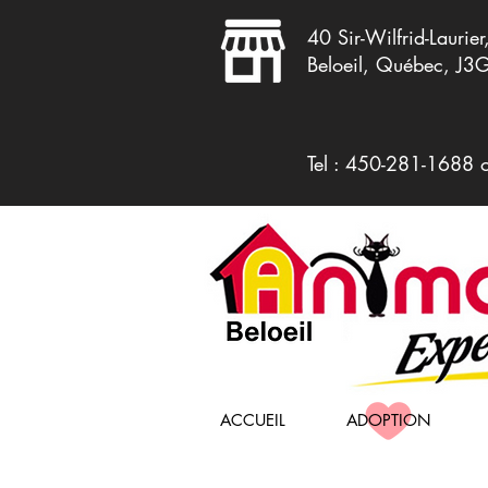
40 Sir-Wilfrid-Laurier
Beloeil, Québec, J3
Tel : 450-281-1688 
ACCUEIL
ADOPTION