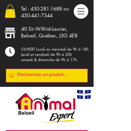
Tel :
450-281-1688
ou
4
50-441-7344
40 Sir-Wilfrid-Laurier,
Beloeil, Québec, J3G 4E8
OUVERT Lundi au mercredi de 9h à 18h
Jeudi et vendredi de 9h à 20h
samedi & dimanche de 9h à 17h.