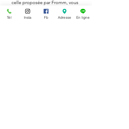
celle proposée par Fromm, vous
prenez une mesure proactive
pour gérer la santé de votre
Tél
Insta
Fb
Adresse
En ligne
chien, tout en tenant compte des
avancées continues dans la
compréhension de la nutrition
canine.
Composition
: poulet, farine de
poulet, orge perlée, riz brun, riz
blanc, gruau d'avoine, pulpe de
betterave, graisse de poulet,
fromage, foie de poulet, farine
de poisson menhaden, produit
d'oeuf séché, graines de lin,
levure sèche de brasserie, sel,
chlorure de potassium, vitamines,
minéraux , phosphate
monocalcique, extrait de racine