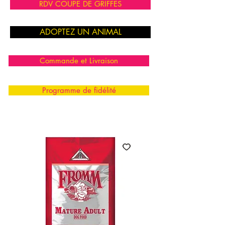
RDV COUPE DE GRIFFES
ADOPTEZ UN ANIMAL
Commande et Livraison
Programme de fidélité