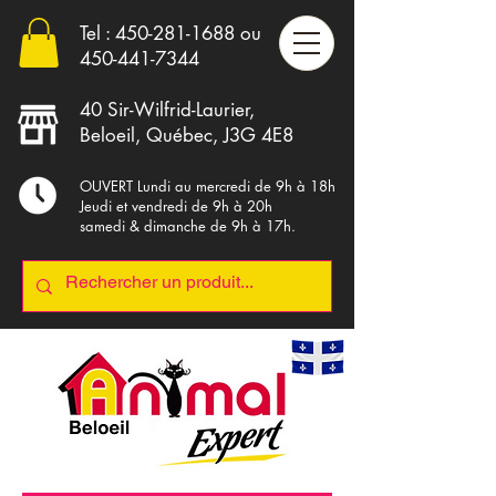
Tel :
450-281-1688
ou
4
50-441-7344
40 Sir-Wilfrid-Laurier,
Beloeil, Québec, J3G 4E8
OUVERT Lundi au mercredi de 9h à 18h
Jeudi et vendredi de 9h à 20h
samedi & dimanche de 9h à 17h.