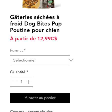
Gâteries séchées à
froid Dog Bites Pup
Poutine pour chien
Prix
À partir de
12,99C$
promotionnel
Format
*
Quantité
*
Ajouter au panier
Comme l'ensemble des