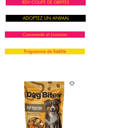
RDV COUPE DE GRIFFES
ADOPTEZ UN ANIMAL
Commande et Livraison
Programme de fidélité