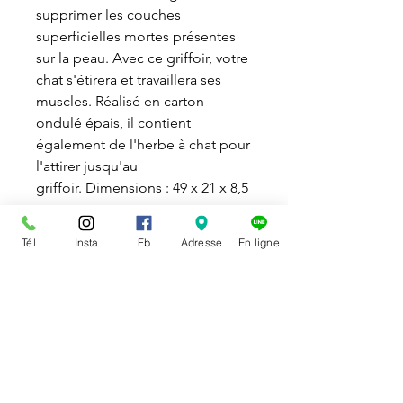
supprimer les couches
superficielles mortes présentes
sur la peau. Avec ce griffoir, votre
chat s'étirera et travaillera ses
muscles. Réalisé en carton
ondulé épais, il contient
également de l'herbe à chat pour
l'attirer jusqu'au
griffoir. Dimensions : 49 x 21 x 8,5
cm.
Tél
Insta
Fb
Adresse
En ligne
DISPONIBILITÉ
Disponible en magasin et en
POLITIQUE DE RETOUR
ligne
Vous pouvez échanger ou
Le ramassage en magasin d’un
annuler un article
qui ne vous
achat effectué en ligne doit se
convient pas. Dans ce cas, vous