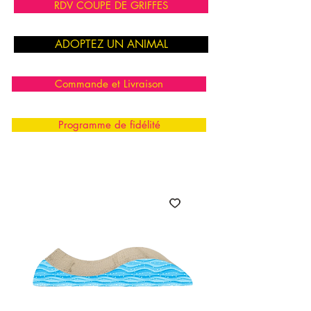
RDV COUPE DE GRIFFES
ADOPTEZ UN ANIMAL
Commande et Livraison
Programme de fidélité