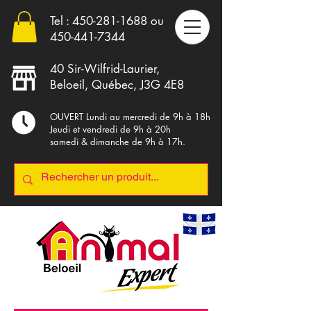
Tel :
450-281-1688
ou
4
50-441-7344
40 Sir-Wilfrid-Laurier,
Beloeil, Québec, J3G 4E8
OUVERT Lundi au mercredi de 9h à 18h
Jeudi et vendredi de 9h à 20h
samedi & dimanche de 9h à 17h.