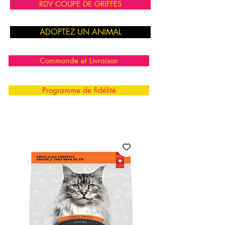
RDV COUPE DE GRIFFES
ADOPTEZ UN ANIMAL
Commande et Livraison
Programme de fidélité