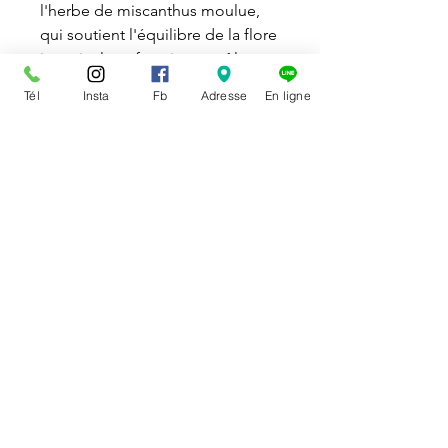
l'herbe de miscanthus moulue,
qui soutient l'équilibre de la flore
intestinale et favorise un côlon en
bonne santé.
Tél
Insta
Fb
Adresse
En ligne
Enfin, notre produit contient des
oméga-3 et oméga-6, des
antioxydants naturels et des
sources d'acides gras essentiels
qui favorisent une peau saine et
un pelage soyeux pour votre
animal de compagnie.
2 formats : 3 livre et 5 livres
DISPONIBILITÉ