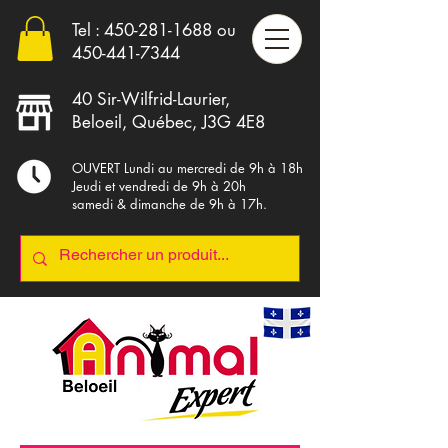
Tel :
450-281-1688
ou
4
50-441-7344
40 Sir-Wilfrid-Laurier,
Beloeil, Québec, J3G 4E8
OUVERT Lundi au mercredi de 9h à 18h
Jeudi et vendredi de 9h à 20h
samedi & dimanche de 9h à 17h.