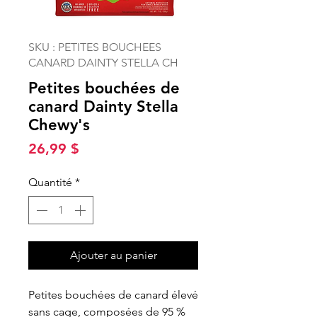
SKU : PETITES BOUCHEES
CANARD DAINTY STELLA CH
Petites bouchées de
canard Dainty Stella
Chewy's
Prix
26,99 $
Quantité
*
Ajouter au panier
Petites bouchées de canard élevé
sans cage, composées de 95 %