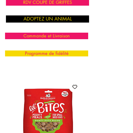
RDV COUPE DE GRIFFES
ADOPTEZ UN ANIMAL
Commande et Livraison
Programme de fidélité