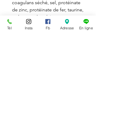
coagulans séché, sel, protéinate
de zinc, protéinate de fer, taurine,
carbonate de calcium ,
supplément de vitamine E,
Tél
Insta
Fb
Adresse
En ligne
mononitrate de thiamine,
protéinate de cuivre, protéinate
de manganèse, sélénite de
sodium, supplément de niacine,
d-pantothénate de calcium,
supplément de riboflavine,
supplément de vitamine A,
supplément de vitamine D3,
supplément de vitamine B12,
chlorhydrate de pyridoxine
et acide folique.
DISPONIBILITÉ
Disponible en magasin ou sur la