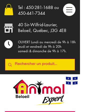
Tel :
450-281-1688
ou
4
50-441-7344
40 Sir-Wilfrid-Laurier,
Beloeil, Québec, J3G 4E8
OUVERT Lundi au mercredi de 9h à 18h
Jeudi et vendredi de 9h à 20h
samedi & dimanche de 9h à 17h.