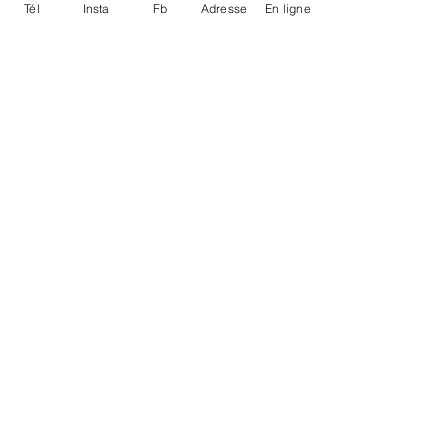
Tél
Insta
Fb
Adresse
En ligne
restauration de la biodiversité.
Pourquoi Choisir Ce Produit ?
Repas Complet et Équilibré
:
Chaque boîte offre un repas
nutritif avec des ingrédients
parfaitement équilibrés pour
soutenir la santé quotidienne
de votre chien.
Visiblement Différent
: À
l'ouverture de la conserve, la
qualité et la fraîcheur des
ingrédients sont
immédiatement perceptibles.
Poids: 156g.