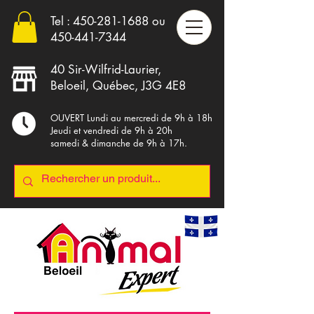
Tel :
450-281-1688
ou
4
50-441-7344
40 Sir-Wilfrid-Laurier,
Beloeil, Québec, J3G 4E8
OUVERT Lundi au mercredi de 9h à 18h
Jeudi et vendredi de 9h à 20h
samedi & dimanche de 9h à 17h.