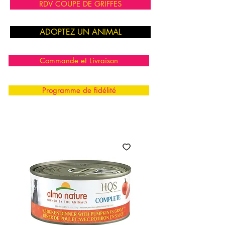
RDV COUPE DE GRIFFES
ADOPTEZ UN ANIMAL
Commande et Livraison
Programme de fidélité