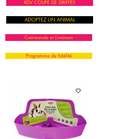
RDV COUPE DE GRIFFES
ADOPTEZ UN ANIMAL
Commande et Livraison
Programme de fidélité