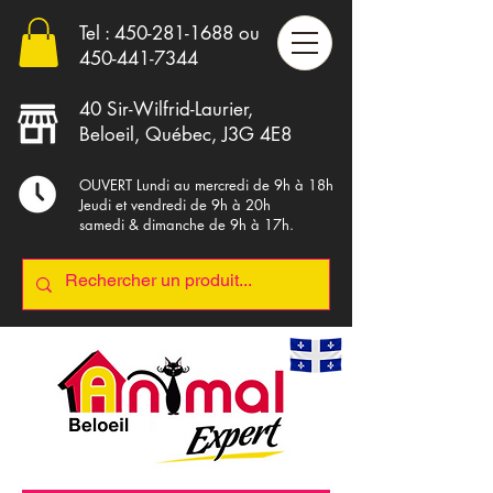
Tel :
450-281-1688
ou
4
50-441-7344
40 Sir-Wilfrid-Laurier,
Beloeil, Québec, J3G 4E8
OUVERT Lundi au mercredi de 9h à 18h
Jeudi et vendredi de 9h à 20h
samedi & dimanche de 9h à 17h.