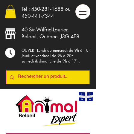
Tel :
450-281-1688
ou
4
50-441-7344
40 Sir-Wilfrid-Laurier,
Beloeil, Québec, J3G 4E8
OUVERT Lundi au mercredi de 9h à 18h
Jeudi et vendredi de 9h à 20h
samedi & dimanche de 9h à 17h.