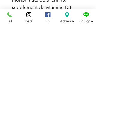
mononitrate de thiamine,
supplément de vitamine D3,
supplément de vitamine B12,
Tél
Insta
Fb
Adresse
En ligne
pyridoxine chlorhydrate, iodate
de calcium, acide folique,
sélénite de sodium et extrait de
romarin.
Peut contenir des traces
d'arachides.
Formats disponibles
:
- 2.2 lbs
- 5 lbs.
DISPONIBILITÉ
Disponible en magasin
POLITIQUE DE RETOUR
uniquement.