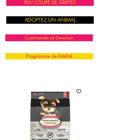
RDV COUPE DE GRIFFES
ADOPTEZ UN ANIMAL
Commande et Livraison
Programme de fidélité