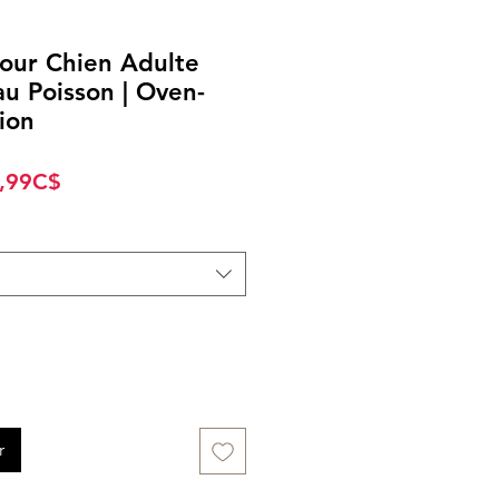
pour Chien Adulte
au Poisson | Oven-
ion
Prix
,99C$
promotionnel
r