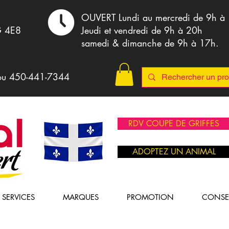
,
OUVERT Lundi au mercredi de 9h à
G 4E8
Jeudi et vendredi de 9h à 20h
samedi & dimanche de 9h à 17h.
ou 4
50-441-7344
RDV COUPE DE GRIFFES
ADOPTEZ UN ANIMAL
SERVICES
MARQUES
PROMOTION
CONSE