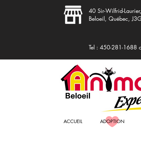
40 Sir-Wilfrid-Laurier
Beloeil, Québec, J3
Tel : 450-281-1688 
ACCUEIL
ADOPTION