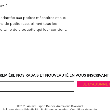
ure ?
 adaptée aux petites mâchoires et aux
 de petite race, offrant tous les
 taille de croquette qui leur convient.
REMIÈRE NOS RABAIS ET NOUVEAUTÉ EN VOUS INSCRIVANT 
JE M'ABONNE 
© 2025 Animal Expert Beloeil Animalerie Rive-sud
Politique de confidentialité
-
Politique de cookies -
Conditions de vente