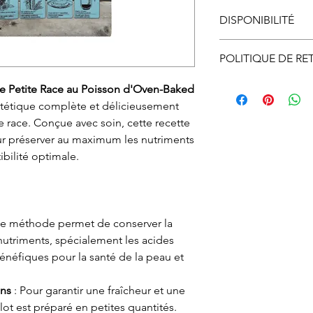
DISPONIBILITÉ
Disponible en maga
POLITIQUE DE RE
et ramassage en m
Vous pouvez échan
te Petite Race au Poisson d'Oven-Baked
Le ramassage en m
ne vous convient p
ététique complète et délicieusement
ligne doit se faire
nous informer et o
e race. Conçue avec soin, cette recette
d’ouverture.
autorisation d’éc
ur préserver au maximum les nutriments
par courriel ou par
ibilité optimale.
devez, expédier à v
ou en magasin. À r
procéderons à l'
si l'article et son
te méthode permet de conserver la
état.
nutriments, spécialement les acides
Le remboursement s
néfiques pour la santé de la peau et
réception de l'artic
ons
: Pour garantir une fraîcheur et une
lot est préparé en petites quantités.