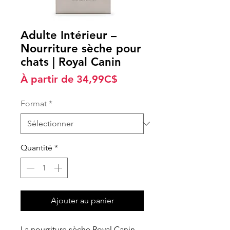
Adulte Intérieur –
Nourriture sèche pour
chats | Royal Canin
Prix
À partir de
34,99C$
promotionnel
Format
*
Quantité
*
Ajouter au panier
La nourriture sèche Royal Canin