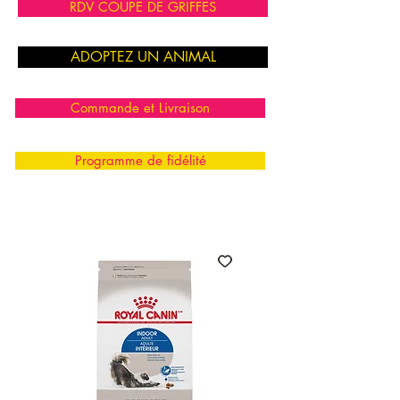
RDV COUPE DE GRIFFES
ADOPTEZ UN ANIMAL
Commande et Livraison
Programme de fidélité