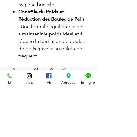
hygiène buccale.
Contrôle du Poids et
Réduction des Boules de Poils
:
Une formule équilibrée aide
à maintenir le poids idéal et à
réduire la formation de boules
de poils grâce à un toilettage
fréquent.
Pourquoi Choisir Royal Canin
Adulte Intérieur ?
Optez pour
Tél
Insta
Fb
Adresse
En ligne
cette alimentation si votre chat
passe la majorité de son temps à
l'intérieur et présente des
besoins spécifiques liés à son
mode de vie sédentaire. Elle est
idéale pour garder votre chat en
bonne santé, avec une digestion
optimale et un poids contrôlé.