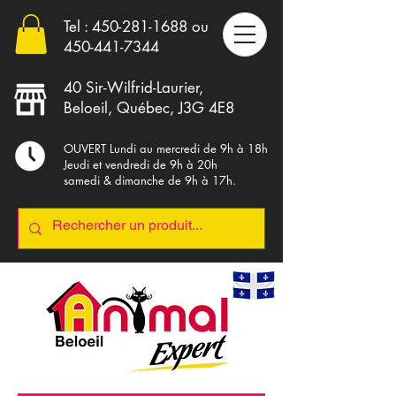
Tel :
450-281-1688
ou
4
50-441-7344
40 Sir-Wilfrid-Laurier,
Beloeil, Québec, J3G 4E8
OUVERT Lundi au mercredi de 9h à 18h
Jeudi et vendredi de 9h à 20h
samedi & dimanche de 9h à 17h.