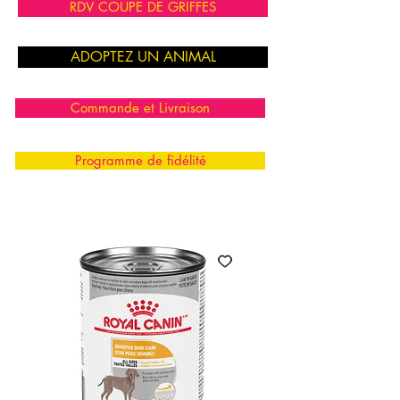
RDV COUPE DE GRIFFES
ADOPTEZ UN ANIMAL
Commande et Livraison
Programme de fidélité