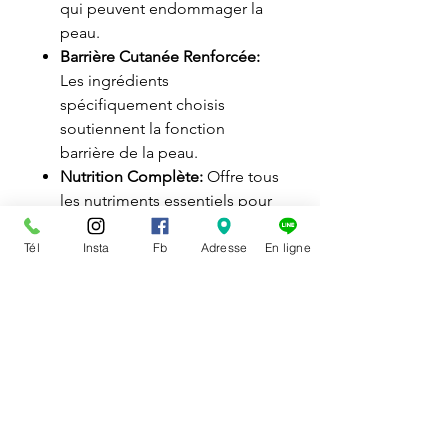
qui peuvent endommager la
peau.
Barrière Cutanée Renforcée:
Les ingrédients
spécifiquement choisis
soutiennent la fonction
barrière de la peau.
Nutrition Complète:
Offre tous
les nutriments essentiels pour
soutenir la santé globale des
chiens adultes et matures.
Tél
Insta
Fb
Adresse
En ligne
Le Pâté Peau Sensible Royal
Canin est une excellente option
pour les propriétaires de chiens
soucieux de répondre de
manière ciblée aux besoins de
leurs compagnons à la peau
sensible, leur fournissant une