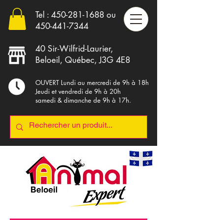
Tel :
450-281-1688
ou
4
50-441-7344
40 Sir-Wilfrid-Laurier,
Beloeil, Québec, J3G 4E8
OUVERT Lundi au mercredi de 9h à 18h
Jeudi et vendredi de 9h à 20h
samedi & dimanche de 9h à 17h.