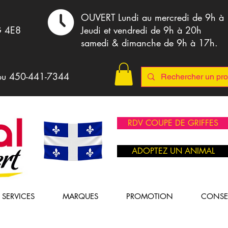
,
OUVERT Lundi au mercredi de 9h à
G 4E8
Jeudi et vendredi de 9h à 20h
samedi & dimanche de 9h à 17h.
ou 4
50-441-7344
RDV COUPE DE GRIFFES
ADOPTEZ UN ANIMAL
SERVICES
MARQUES
PROMOTION
CONSE