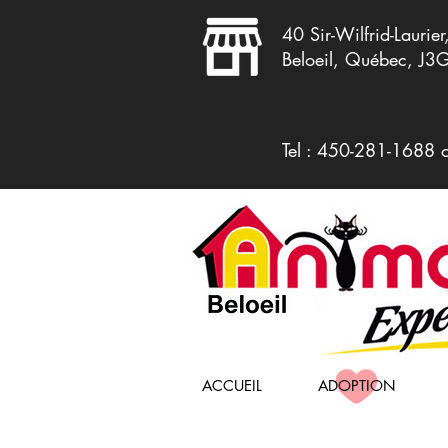
40 Sir-Wilfrid-Laurier
Beloeil, Québec, J3
Tel : 450-281-1688 
ACCUEIL
ADOPTION