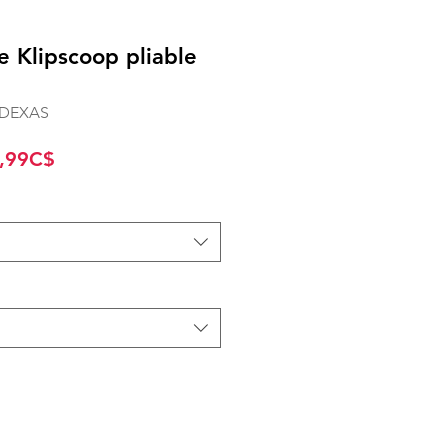
se Klipscoop pliable
 DEXAS
Prix
,99C$
promotionnel