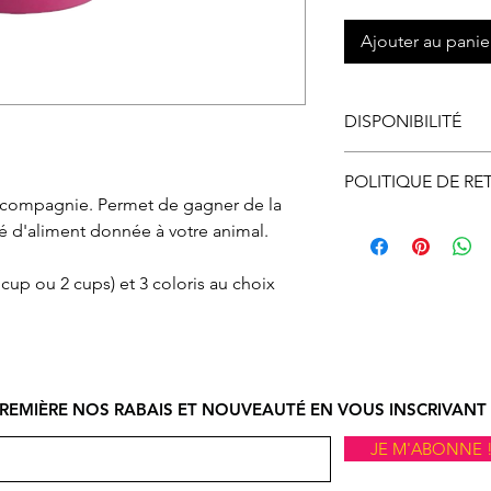
Ajouter au panie
DISPONIBILITÉ
Disponible en maga
POLITIQUE DE RE
 compagnie. Permet de gagner de la
Le ramassage en m
Vous pouvez échan
té d'aliment donnée à votre animal.
ligne doit se faire
ne vous convient p
d’ouverture.
nous informer et o
1 cup ou 2 cups) et 3 coloris au choix
autorisation d’éc
par courriel ou par
devez, expédier à v
ou en magasin. À r
procéderons à l'
REMIÈRE NOS RABAIS ET NOUVEAUTÉ EN VOUS INSCRIVANT 
si l'article et son
JE M'ABONNE 
état.
Le remboursement s