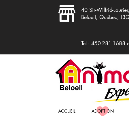
40 Sir-Wilfrid-Laurier
Beloeil, Québec, J3
Tel : 450-281-1688 
ACCUEIL
ADOPTION