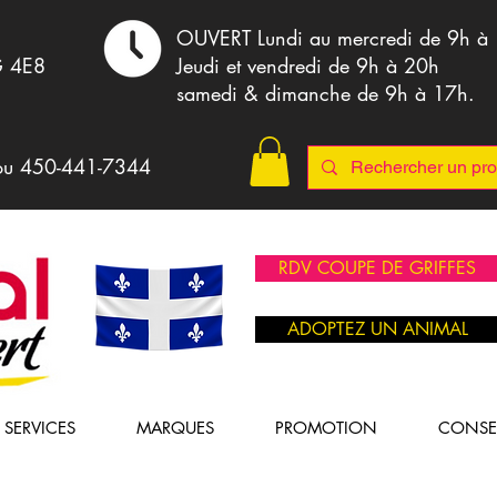
,
OUVERT Lundi au mercredi de 9h à
G 4E8
Jeudi et vendredi de 9h à 20h
samedi & dimanche de 9h à 17h.
ou 4
50-441-7344
RDV COUPE DE GRIFFES
ADOPTEZ UN ANIMAL
SERVICES
MARQUES
PROMOTION
CONSE