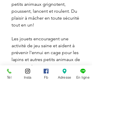
petits animaux grignotent,
poussent, lancent et roulent. Du
plaisir à mâcher en toute sécurité
tout en un!
Les jouets encouragent une
activité de jeu saine et aident à
prévenir l'ennui en cage pour les
lapins et autres petits animaux de
compagnie.
Tél
Insta
Fb
Adresse
En ligne
DISPONIBILITÉ
Disponible en magasin et sur la
POLITIQUE DE RETOUR
boutique en ligne.
Vous pouvez échanger ou
Le ramassage en magasin d’un
annuler un article
qui ne vous
achat effectué en ligne doit se
convient pas. Dans ce cas, vous