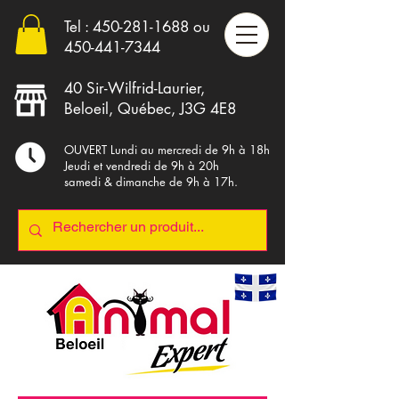
Tel :
450-281-1688
ou
4
50-441-7344
40 Sir-Wilfrid-Laurier,
Beloeil, Québec, J3G 4E8
OUVERT Lundi au mercredi de 9h à 18h
Jeudi et vendredi de 9h à 20h
samedi & dimanche de 9h à 17h.