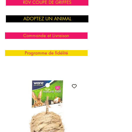
RDV COUPE DE GRIFFES
ADOPTEZ UN ANIMAL
Commande et Livraison
Programme de fidélité