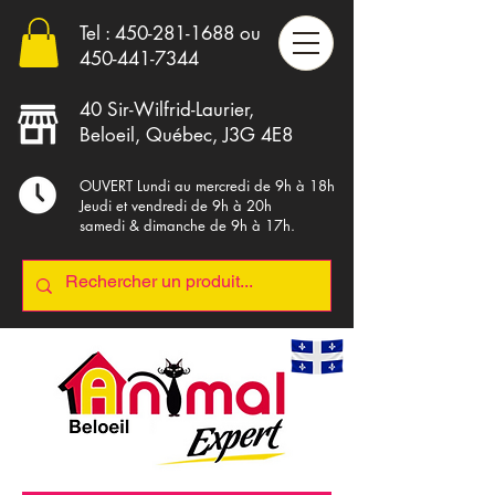
Tel :
450-281-1688
ou
4
50-441-7344
40 Sir-Wilfrid-Laurier,
Beloeil, Québec, J3G 4E8
OUVERT Lundi au mercredi de 9h à 18h
Jeudi et vendredi de 9h à 20h
samedi & dimanche de 9h à 17h.