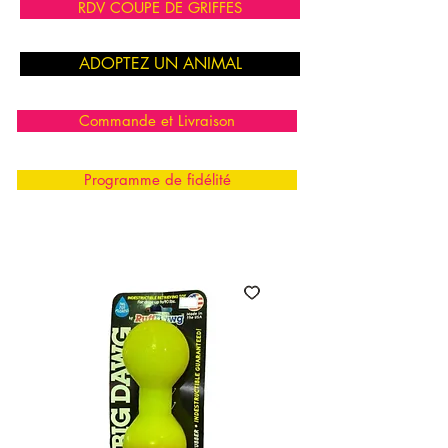
RDV COUPE DE GRIFFES
ADOPTEZ UN ANIMAL
Commande et Livraison
Programme de fidélité