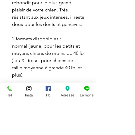
rebondit pour le plus grand
plaisir de votre chien. Très
résistant aux jeux intenses, il reste
doux pour les dents et gencives.
2 formats disponibles
:
normal (jaune, pour les petits et
moyens chiens de moins de 40 lb
) ou XL (rose, pour chiens de
taille moyenne à grande 40 lb. et
plus).
Fabriqué aux Etats-Unis.
Tél
Insta
Fb
Adresse
En ligne
DISPONIBILITÉ
Disponible en magasin et en
POLITIQUE DE RETOUR
ligne