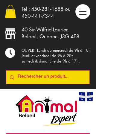
Tel :
450-281-1688
ou
4
50-441-7344
40 Sir-Wilfrid-Laurier,
Beloeil, Québec, J3G 4E8
OUVERT Lundi au mercredi de 9h à 18h
Jeudi et vendredi de 9h à 20h
samedi & dimanche de 9h à 17h.