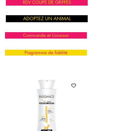
RDV COUPE DE GRIFFES
ADOPTEZ UN ANIMAL
Commande et Livraison
Programme de fidélité