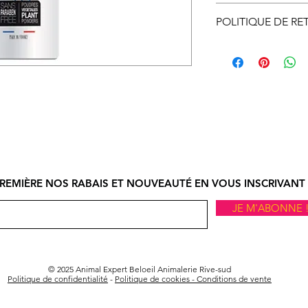
Disponible en maga
POLITIQUE DE RE
Le ramassage en m
Vous pouvez échan
ligne doit se faire
ne vous convient p
d’ouverture.
nous informer et o
autorisation d’éc
par courriel ou par
devez, expédier à v
ou en magasin. À r
procéderons à l'
si l'article et son
REMIÈRE NOS RABAIS ET NOUVEAUTÉ EN VOUS INSCRIVANT 
état.
JE M'ABONNE 
Le remboursement s
réception de l'artic
© 2025 Animal Expert Beloeil Animalerie Rive-sud
Politique de confidentialité
-
Politique de cookies -
Conditions de vente