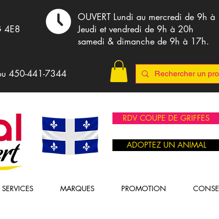
,
OUVERT Lundi au mercredi de 9h à
G 4E8
Jeudi et vendredi de 9h à 20h
samedi & dimanche de 9h à 17h.
ou 4
50-441-7344
RDV COUPE DE GRIFFES
ADOPTEZ UN ANIMAL
SERVICES
MARQUES
PROMOTION
CONSE