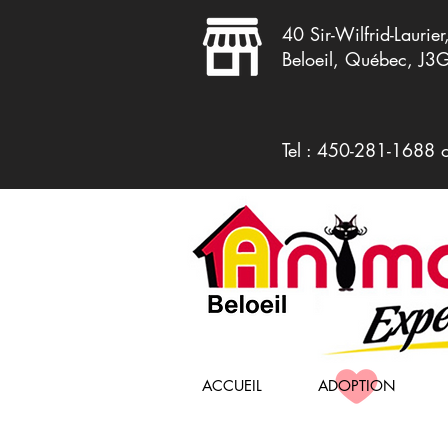
40 Sir-Wilfrid-Laurier
Beloeil, Québec, J3
Tel : 450-281-1688 
ACCUEIL
ADOPTION