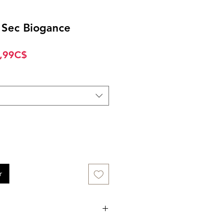
Sec Biogance
Prix
,99C$
promotionnel
r