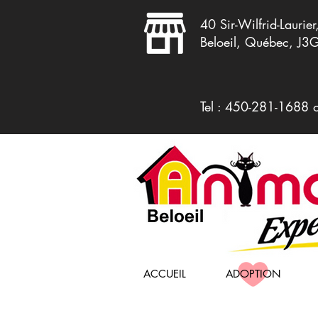
40 Sir-Wilfrid-Laurier
Beloeil, Québec, J3
Tel : 450-281-1688 
ACCUEIL
ADOPTION