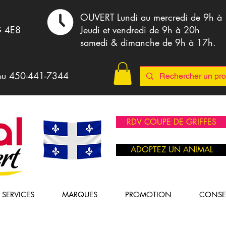
,
OUVERT Lundi au mercredi de 9h à
G 4E8
Jeudi et vendredi de 9h à 20h
samedi & dimanche de 9h à 17h.
ou 4
50-441-7344
RDV COUPE DE GRIFFES
ADOPTEZ UN ANIMAL
SERVICES
MARQUES
PROMOTION
CONSE