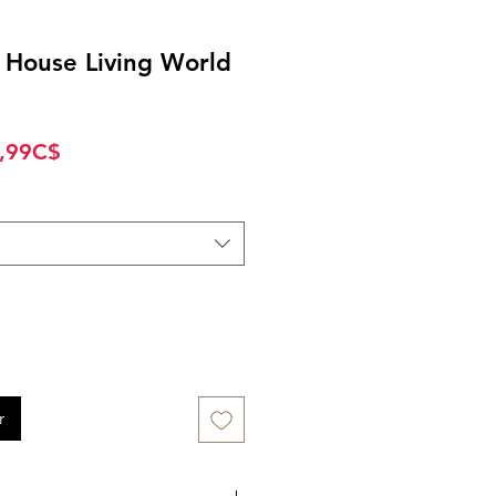
 House Living World
Prix
,99C$
promotionnel
r