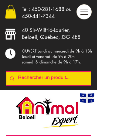
Tel :
450-281-1688
ou
4
50-441-7344
40 Sir-Wilfrid-Laurier,
Beloeil, Québec, J3G 4E8
OUVERT Lundi au mercredi de 9h à 18h
Jeudi et vendredi de 9h à 20h
samedi & dimanche de 9h à 17h.