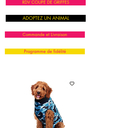
RDV COUPE DE GRIFFES
ADOPTEZ UN ANIMAL
Commande et Livraison
Programme de fidélité