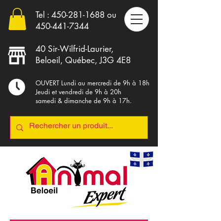
Tel :
450-281-1688
ou
4
50-441-7344
40 Sir-Wilfrid-Laurier,
Beloeil, Québec, J3G 4E8
OUVERT Lundi au mercredi de 9h à 18h
Jeudi et vendredi de 9h à 20h
samedi & dimanche de 9h à 17h.