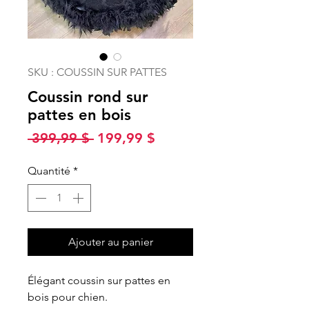
SKU : COUSSIN SUR PATTES
Coussin rond sur
pattes en bois
Prix
Prix
 399,99 $ 
199,99 $
original
promotionnel
Quantité
*
Ajouter au panier
Élégant coussin sur pattes en
bois pour chien.