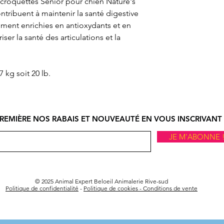
s croquettes Senior pour chien Nature's
ontribuent à maintenir la santé digestive
ement enrichies en antioxydants et en
er la santé des articulations et la
7 kg soit 20 lb.
REMIÈRE NOS RABAIS ET NOUVEAUTÉ EN VOUS INSCRIVANT 
JE M'ABONNE 
© 2025 Animal Expert Beloeil Animalerie Rive-sud
Politique de confidentialité
-
Politique de cookies -
Conditions de vente