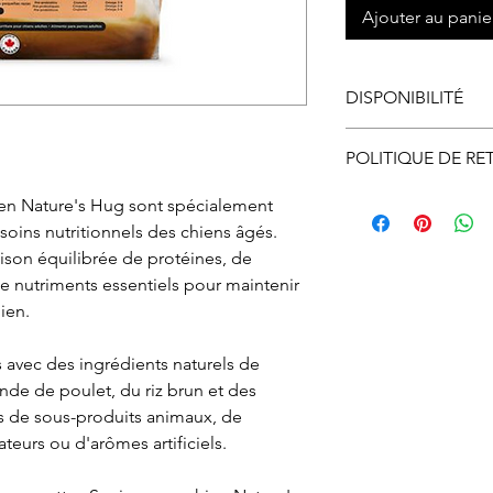
Ajouter au panie
DISPONIBILITÉ
Disponible en mag
POLITIQUE DE RE
ligne.
Vous pouvez échan
ien Nature's Hug sont spécialement
Le ramassage en m
ne vous convient p
oins nutritionnels des chiens âgés.
ligne doit se faire
nous informer et o
ison équilibrée de protéines, de
d’ouverture.
autorisation d’éc
de nutriments essentiels pour maintenir
par courriel ou par
hien.
devez, expédier à v
ou en magasin. À r
 avec des ingrédients naturels de
procéderons à l'
ande de poulet, du riz brun et des
si l'article et son
s de sous-produits animaux, de
état.
ateurs ou d'arômes artificiels.
Le remboursement s
réception de l'artic