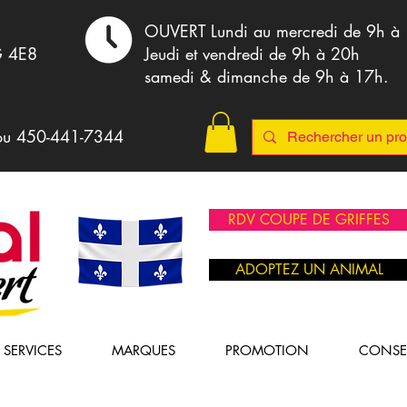
,
OUVERT Lundi au mercredi de 9h à
G 4E8
Jeudi et vendredi de 9h à 20h
samedi & dimanche de 9h à 17h.
ou 4
50-441-7344
RDV COUPE DE GRIFFES
ADOPTEZ UN ANIMAL
SERVICES
MARQUES
PROMOTION
CONSE