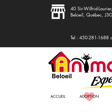
40 Sir-Wilfrid-Laurier
Beloeil, Québec, J3
Tel : 450-281-1688 
ACCUEIL
ADOPTION