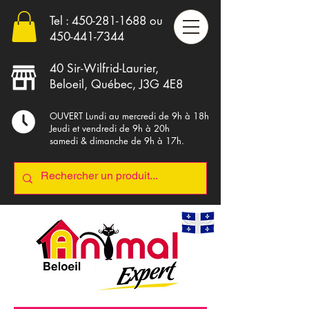
Tel :
450-281-1688
ou
4
50-441-7344
40 Sir-Wilfrid-Laurier,
Beloeil, Québec, J3G 4E8
OUVERT Lundi au mercredi de 9h à 18h
Jeudi et vendredi de 9h à 20h
samedi & dimanche de 9h à 17h.