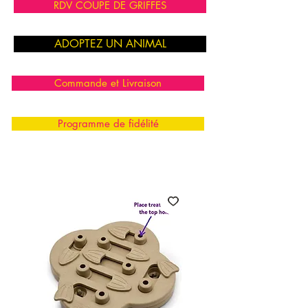
RDV COUPE DE GRIFFES
ADOPTEZ UN ANIMAL
Commande et Livraison
Programme de fidélité