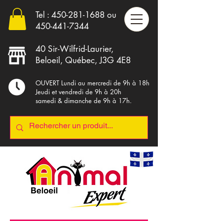
Tel :
450-281-1688
ou
4
50-441-7344
40 Sir-Wilfrid-Laurier,
Beloeil, Québec, J3G 4E8
OUVERT Lundi au mercredi de 9h à 18h
Jeudi et vendredi de 9h à 20h
samedi & dimanche de 9h à 17h.