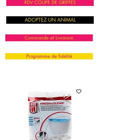
RDV COUPE DE GRIFFES
ADOPTEZ UN ANIMAL
Commande et Livraison
Programme de fidélité