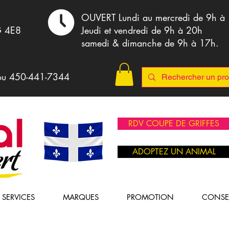
,
OUVERT Lundi au mercredi de 9h à
G 4E8
Jeudi et vendredi de 9h à 20h
samedi & dimanche de 9h à 17h.
ou 4
50-441-7344
RDV COUPE DE GRIFFES
ADOPTEZ UN ANIMAL
SERVICES
MARQUES
PROMOTION
CONSE