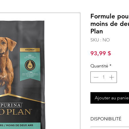
Formule poul
moins de deu
Plan
SKU : NO
Prix
93,99 $
Quantité
*
Ajouter au panie
DISPONIBILITÉ