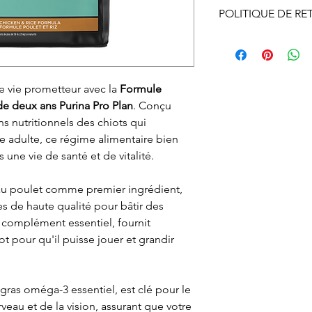
Disponible en mag
POLITIQUE DE RE
ligne pour chien.
Le ramassage en m
Vous pouvez échan
ligne doit se faire
ne vous convient p
d’ouverture.
nous informer et o
de vie prometteur avec la
Formule
autorisation d’éc
de deux ans Purina Pro Plan
. Conçu
par courriel ou par
s nutritionnels des chiots qui
devez, expédier à v
ge adulte, ce régime alimentaire bien
ou en magasin. À r
 une vie de santé et de vitalité.
procéderons à l'
si l'article et son
 au poulet comme premier ingrédient,
état.
s de haute qualité pour bâtir des
Le remboursement s
z, complément essentiel, fournit
réception de l'artic
ot pour qu'il puisse jouer et grandir
ras oméga-3 essentiel, est clé pour le
au et de la vision, assurant que votre