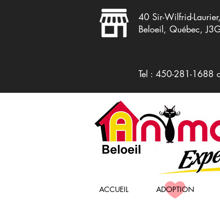
40 Sir-Wilfrid-Laurier
Beloeil, Québec, J3
Tel : 450-281-1688 
ACCUEIL
ADOPTION