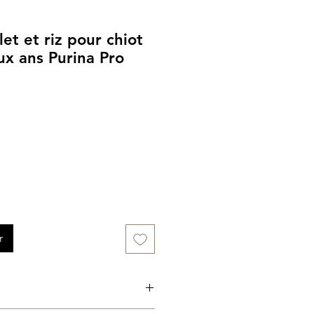
et et riz pour chiot
x ans Purina Pro
r