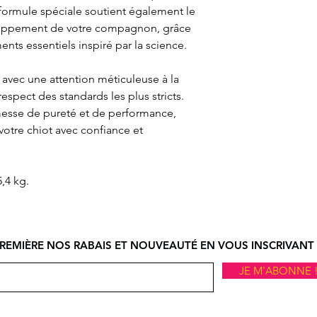
te formule spéciale soutient également le
loppement de votre compagnon, grâce
nts essentiels inspiré par la science.
 avec une attention méticuleuse à la
 respect des standards les plus stricts.
sse de pureté et de performance,
votre chiot avec confiance et
5,4 kg.
REMIÈRE NOS RABAIS ET NOUVEAUTÉ EN VOUS INSCRIVANT 
JE M'ABONNE 