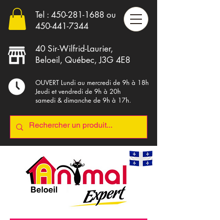
Tel :
450-281-1688
ou
4
50-441-7344
40 Sir-Wilfrid-Laurier,
Beloeil, Québec, J3G 4E8
OUVERT Lundi au mercredi de 9h à 18h
Jeudi et vendredi de 9h à 20h
samedi & dimanche de 9h à 17h.