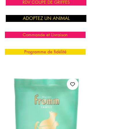
RDV COUPE DE GRIFFES
ADOPTEZ UN ANIMAL
Commande et Livraison
Programme de fidélité