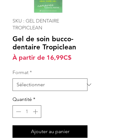
SKU : GEL DENTAIRE
TROPICLEAN
Gel de soin bucco-
dentaire Tropiclean
Prix
À partir de
16,99C$
promotionnel
Format
*
Quantité
*
Ajouter au panier