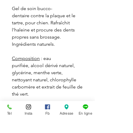
Gel de soin bucco-
dentaire contre la plaque et le
tartre, pour chien. Rafraîchit
l'haleine et procure des dents
propres sans brossage.
Ingrédients naturels.
Composition
: eau
purifiée, alcool dérivé naturel,
glycérine, menthe verte,
nettoyant naturel, chlorophylle
carbomère et extrait de feuille de
thé vert.
Formats disponibles
: 59 ml et
Tél
Insta
Fb
Adresse
En ligne
118 ml.