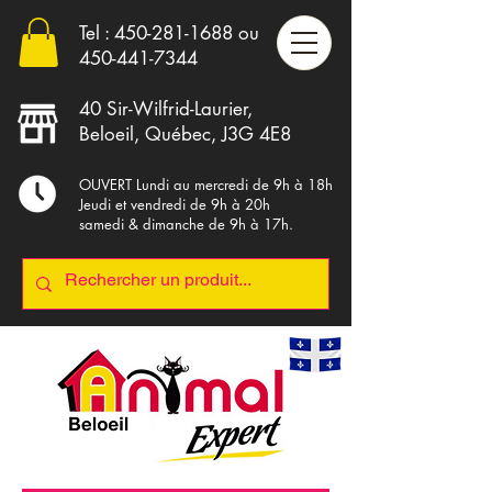
Tel :
450-281-1688
ou
4
50-441-7344
40 Sir-Wilfrid-Laurier,
Beloeil, Québec, J3G 4E8
OUVERT Lundi au mercredi de 9h à 18h
Jeudi et vendredi de 9h à 20h
samedi & dimanche de 9h à 17h.