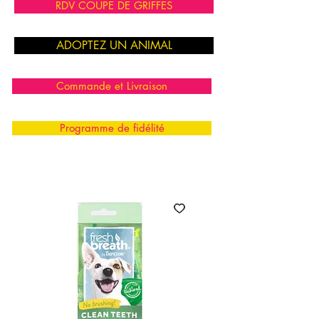
RDV COUPE DE GRIFFES
ADOPTEZ UN ANIMAL
Commande et Livraison
Programme de fidélité