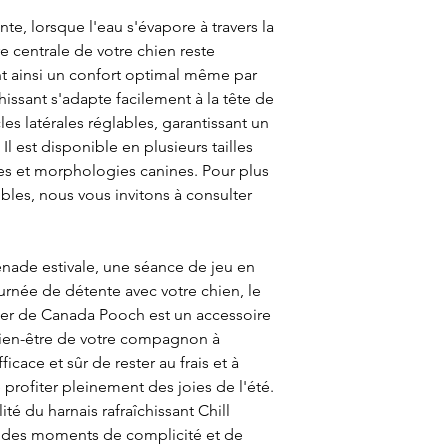
te, lorsque l'eau s'évapore à travers la
re centrale de votre chien reste
ant ainsi un confort optimal même par
hissant s'adapte facilement à la tête de
es latérales réglables, garantissant un
Il est disponible en plusieurs tailles
ces et morphologies canines. Pour plus
nibles, nous vous invitons à consulter
ade estivale, une séance de jeu en
urnée de détente avec votre chien, le
eeker de Canada Pooch est un accessoire
bien-être de votre compagnon à
icace et sûr de rester au frais et à
e profiter pleinement des joies de l'été.
lité du harnais rafraîchissant Chill
des moments de complicité et de