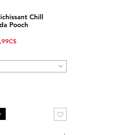
ichissant Chill
da Pooch
Prix
,99C$
promotionnel
r