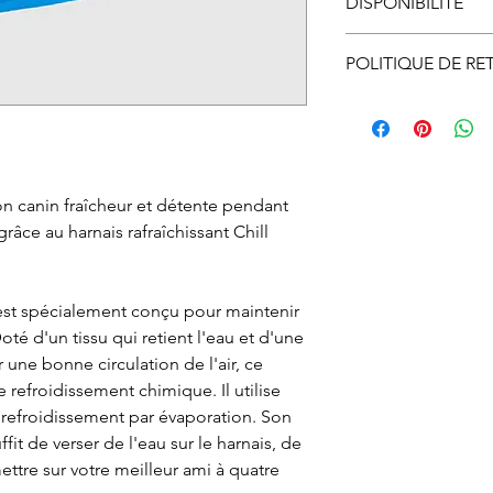
DISPONIBILITÉ
Disponible en maga
POLITIQUE DE RE
Le ramassage en m
Vous pouvez échan
ligne doit se faire
ne vous convient p
d’ouverture.
nous informer et o
autorisation d’éc
n canin fraîcheur et détente pendant
par courriel ou par
râce au harnais rafraîchissant Chill
devez, expédier à v
ou en magasin. À r
procéderons à l'
t est spécialement conçu pour maintenir
si l'article et son
 Doté d'un tissu qui retient l'eau et d'une
état.
 une bonne circulation de l'air, ce
Le remboursement s
 refroidissement chimique. Il utilise
réception de l'artic
 refroidissement par évaporation. Son
uffit de verser de l'eau sur le harnais, de
ettre sur votre meilleur ami à quatre