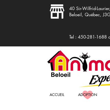
40 Sir-Wilfrid-Laurier
Beloeil, Québec, J3
Tel : 450-281-1688 
ACCUEIL
ADOPTION