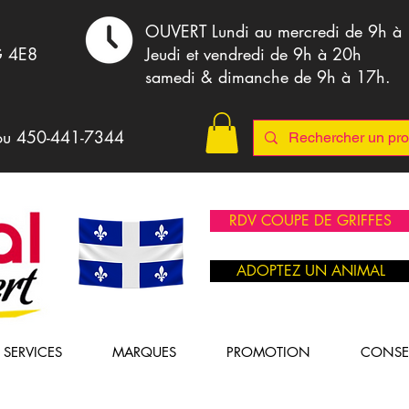
,
OUVERT Lundi au mercredi de 9h à
G 4E8
Jeudi et vendredi de 9h à 20h
samedi & dimanche de 9h à 17h.
ou 4
50-441-7344
RDV COUPE DE GRIFFES
ADOPTEZ UN ANIMAL
SERVICES
MARQUES
PROMOTION
CONSE