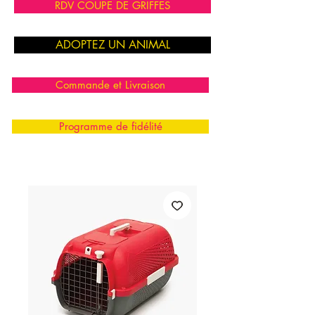
RDV COUPE DE GRIFFES
ADOPTEZ UN ANIMAL
Commande et Livraison
Programme de fidélité