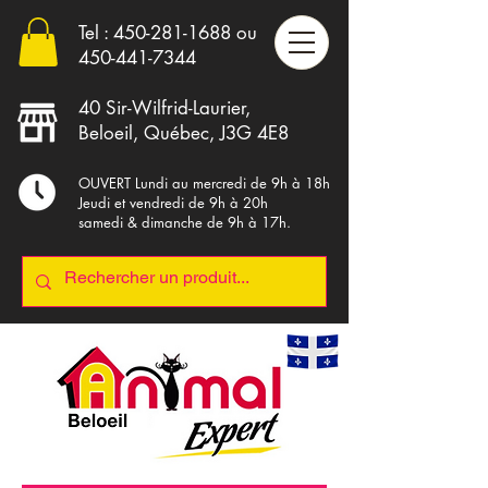
Tel :
450-281-1688
ou
4
50-441-7344
40 Sir-Wilfrid-Laurier,
Beloeil, Québec, J3G 4E8
OUVERT Lundi au mercredi de 9h à 18h
Jeudi et vendredi de 9h à 20h
samedi & dimanche de 9h à 17h.