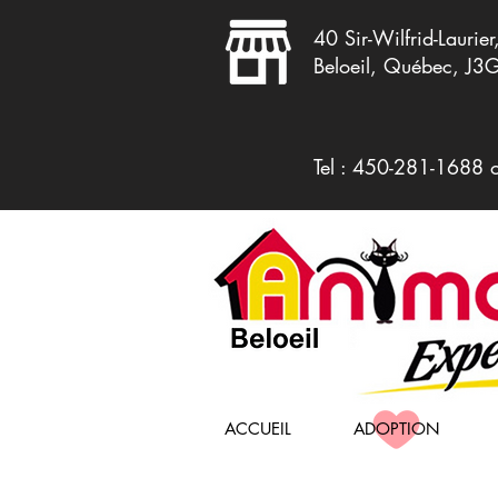
40 Sir-Wilfrid-Laurier
Beloeil, Québec, J3
Tel : 450-281-1688 
ACCUEIL
ADOPTION