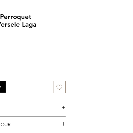
 Perroquet
ersele Laga
r
gasin
TOUR