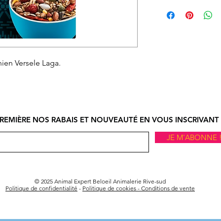
Le ramassage en m
Vous pouvez échan
ligne doit se faire
ne vous convient p
d’ouverture.
nous informer et o
autorisation d’éc
par courriel ou par
ien Versele Laga.
devez, expédier à v
ou en magasin. À r
procéderons à l'
si l'article et son
état.
REMIÈRE NOS RABAIS ET NOUVEAUTÉ EN VOUS INSCRIVANT 
Le remboursement s
réception de l'artic
JE M'ABONNE 
© 2025 Animal Expert Beloeil Animalerie Rive-sud
Politique de confidentialité
-
Politique de cookies -
Conditions de vente