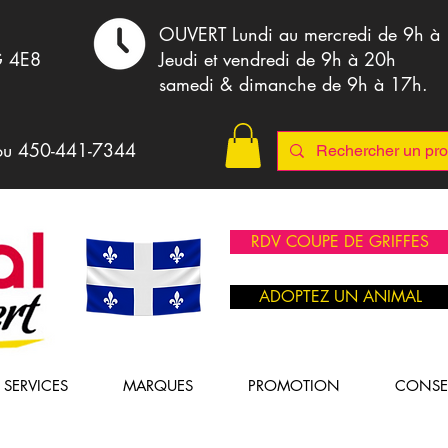
,
OUVERT Lundi au mercredi de 9h à
G 4E8
Jeudi et vendredi de 9h à 20h
samedi & dimanche de 9h à 17h.
ou 4
50-441-7344
RDV COUPE DE GRIFFES
ADOPTEZ UN ANIMAL
SERVICES
MARQUES
PROMOTION
CONSE