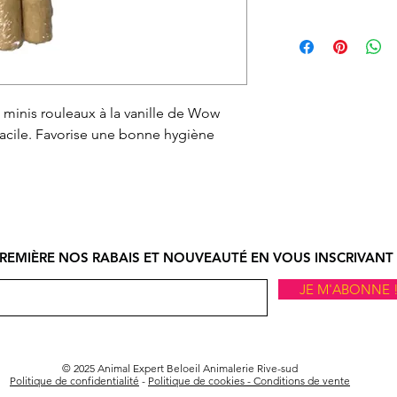
ligne.
Vous pouvez échan
Le ramassage en m
ne vous convient p
ligne doit se faire
nous informer et o
d’ouverture.
autorisation d’éc
 minis rouleaux à la vanille de Wow
par courriel ou par
acile. Favorise une bonne hygiène
devez, expédier à v
ou en magasin. À r
procéderons à l'
si l'article et son
état.
Le remboursement s
REMIÈRE NOS RABAIS ET NOUVEAUTÉ EN VOUS INSCRIVANT 
réception de l'artic
JE M'ABONNE 
© 2025 Animal Expert Beloeil Animalerie Rive-sud
Politique de confidentialité
-
Politique de cookies -
Conditions de vente