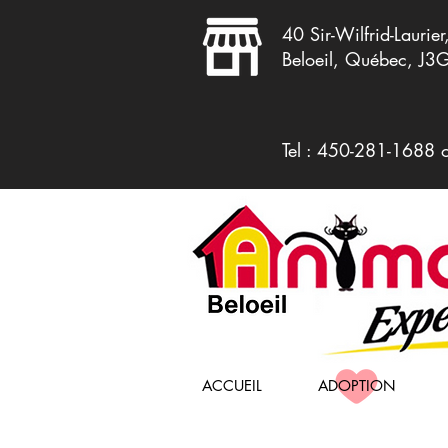
40 Sir-Wilfrid-Laurier
Beloeil, Québec, J3
Tel : 450-281-1688 
ACCUEIL
ADOPTION