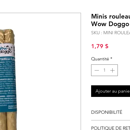
Minis roulea
Wow Doggo
SKU : MINI ROU
Prix
1,79 $
Quantité
*
Ajouter au panie
DISPONIBILITÉ
Disponible en mag
POLITIQUE DE RE