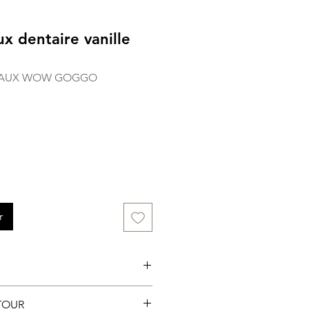
ux dentaire vanille
LEAUX WOW GOGGO
r
asin ou sur la boutique en
TOUR