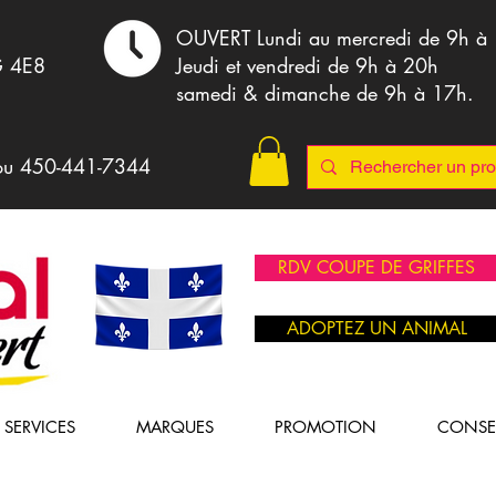
,
OUVERT Lundi au mercredi de 9h à
G 4E8
Jeudi et vendredi de 9h à 20h
samedi & dimanche de 9h à 17h.
ou 4
50-441-7344
RDV COUPE DE GRIFFES
ADOPTEZ UN ANIMAL
SERVICES
MARQUES
PROMOTION
CONSE