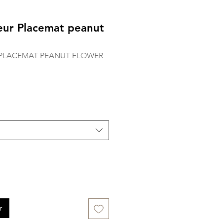
eur Placemat peanut
 PLACEMAT PEANUT FLOWER
r