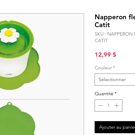
Napperon fl
Catit
SKU : NAPPERON
CATIT
Prix
12,99 $
Couleur
*
Sélectionner
Quantité
*
Ajouter au panie