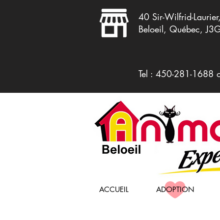
40 Sir-Wilfrid-Laurier
Beloeil, Québec, J3
Tel : 450-281-1688 
ACCUEIL
ADOPTION