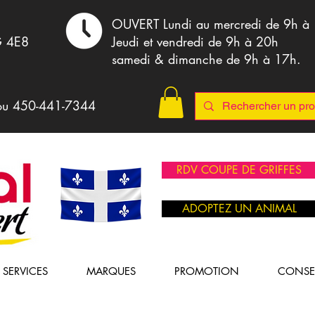
,
OUVERT Lundi au mercredi de 9h à
G 4E8
Jeudi et vendredi de 9h à 20h
samedi & dimanche de 9h à 17h.
ou 4
50-441-7344
RDV COUPE DE GRIFFES
ADOPTEZ UN ANIMAL
SERVICES
MARQUES
PROMOTION
CONSE