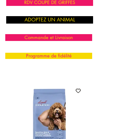
RDV COUPE DE GRIFFES
ADOPTEZ UN ANIMAL
Commande et Livraison
Programme de fidélité