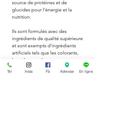
source de protéines et de
glucides pour l'énergie et la
nutrition.
Ils sont formulés avec des
ingrédients de qualité supérieure
et sont exempts d'ingrédients
artificiels tels que les colorants,
les arômes et les conservateurs.
De plus, ils contiennent des
Tél
Insta
Fb
Adresse
En ligne
acides gras oméga-3 et oméga-6
pour soutenir une peau et un
pelage sains.
Formats disponibles : 3 et 13.8
kg.
DISPONIBILITÉ