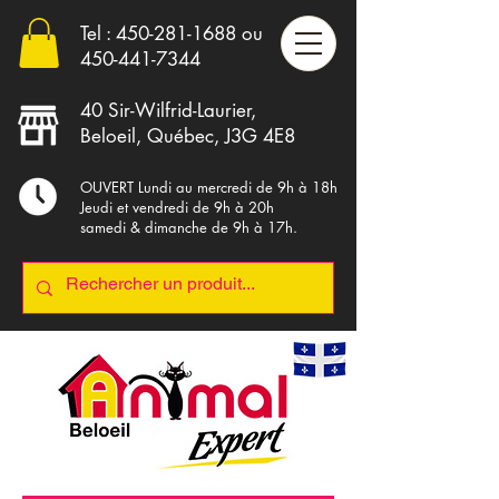
Tel :
450-281-1688
ou
4
50-441-7344
40 Sir-Wilfrid-Laurier,
Beloeil, Québec, J3G 4E8
OUVERT Lundi au mercredi de 9h à 18h
Jeudi et vendredi de 9h à 20h
samedi & dimanche de 9h à 17h.