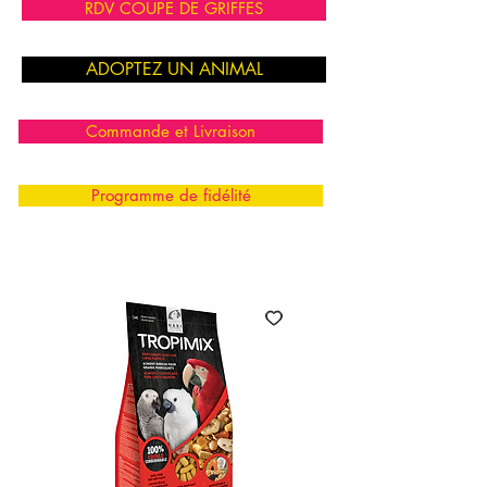
RDV COUPE DE GRIFFES
ADOPTEZ UN ANIMAL
Commande et Livraison
Programme de fidélité