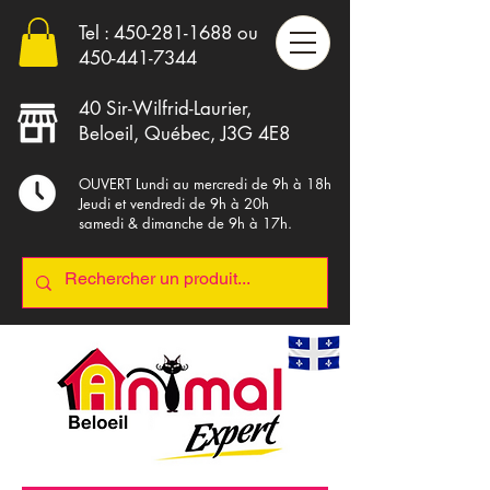
Tel :
450-281-1688
ou
4
50-441-7344
40 Sir-Wilfrid-Laurier,
Beloeil, Québec, J3G 4E8
OUVERT Lundi au mercredi de 9h à 18h
Jeudi et vendredi de 9h à 20h
samedi & dimanche de 9h à 17h.