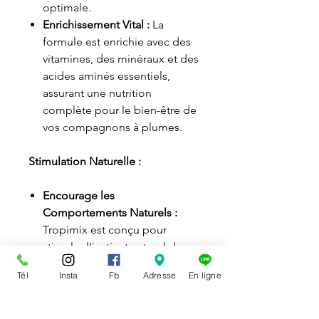
optimale.
Enrichissement Vital :
La
formule est enrichie avec des
vitamines, des minéraux et des
acides aminés essentiels,
assurant une nutrition
complète pour le bien-être de
vos compagnons à plumes.
Stimulation Naturelle :
Encourage les
Comportements Naturels :
Tropimix est conçu pour
stimuler l'instinct naturel de
recherche alimentaire de vos
Tél
Insta
Fb
Adresse
En ligne
oiseaux, leur offrant ainsi une
expérience de repas plus
enrichissante.