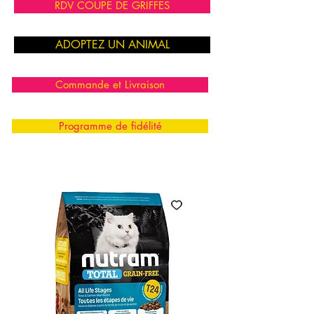
RDV COUPE DE GRIFFES
ADOPTEZ UN ANIMAL
Commande et Livraison
Programme de fidélité