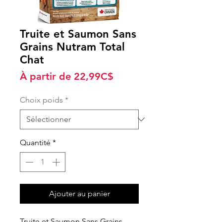
Truite et Saumon Sans
Grains Nutram Total
Chat
Prix
À partir de
22,99C$
promotionnel
Choix poids
*
Quantité
*
Ajouter au panier
Truite et Saumon Sans Grains