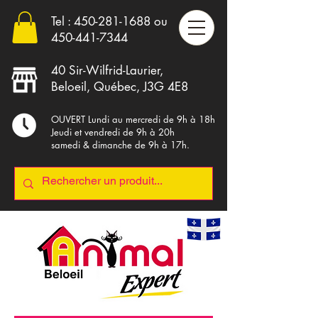
Tel :
450-281-1688
ou
4
50-441-7344
40 Sir-Wilfrid-Laurier,
Beloeil, Québec, J3G 4E8
OUVERT Lundi au mercredi de 9h à 18h
Jeudi et vendredi de 9h à 20h
samedi & dimanche de 9h à 17h.