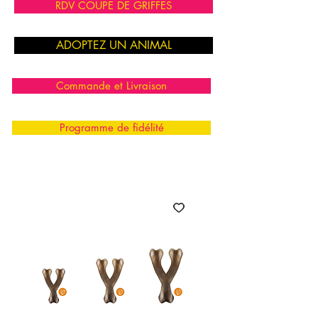
RDV COUPE DE GRIFFES
ADOPTEZ UN ANIMAL
Commande et Livraison
Programme de fidélité