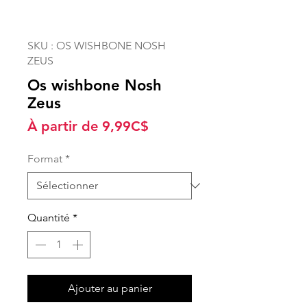
SKU : OS WISHBONE NOSH
ZEUS
Os wishbone Nosh
Zeus
Prix
À partir de
9,99C$
promotionnel
Format
*
Quantité
*
Ajouter au panier