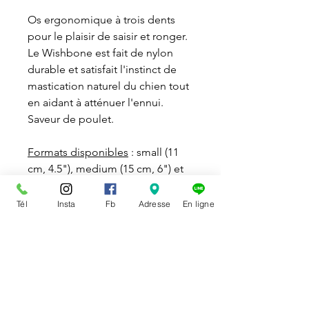
Os ergonomique à trois dents
pour le plaisir de saisir et ronger.
Le Wishbone est fait de nylon
durable et satisfait l'instinct de
mastication naturel du chien tout
en aidant à atténuer l'ennui.
Saveur de poulet.
Formats disponibles
: small (11
cm, 4.5"), medium (15 cm, 6") et
large (18,5 cm, 7.5").
Tél
Insta
Fb
Adresse
En ligne
DISPONIBILITÉ
Disponible en magasin et sur la
POLITIQUE DE RETOUR
boutique en ligne.
Vous pouvez échanger ou
Le ramassage en magasin d’un