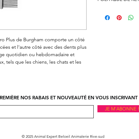
livraison
Vous pouvez échan
Le ramassage en m
ne vous convient p
ligne doit se faire
nous informer et o
d’ouverture.
autorisation d’éc
Pro Plus de Burgham comporte un côté
par courriel ou par
ées et l'autre côté avec des dents plus
devez, expédier à v
sage quotidien ou hebdomadaire et
ou en magasin. À r
, tels que les chiens, les chats et les
procéderons à l'
si l'article et son
état.
Le remboursement s
réception de l'artic
REMIÈRE NOS RABAIS ET NOUVEAUTÉ EN VOUS INSCRIVANT 
JE M'ABONNE 
© 2025 Animal Expert Beloeil Animalerie Rive-sud