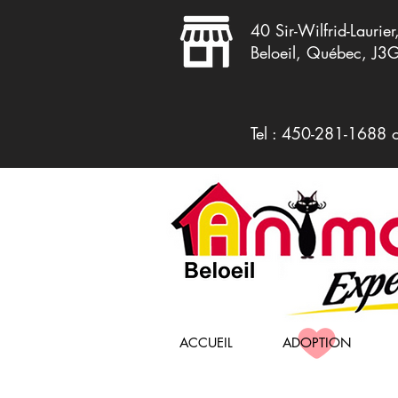
40 Sir-Wilfrid-Laurier
Beloeil, Québec, J3
Tel : 450-281-1688 
ACCUEIL
ADOPTION