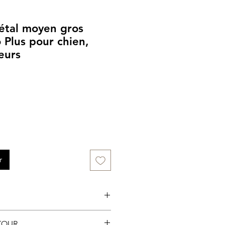
étal moyen gros
Plus pour chien,
eurs
r
sin et en ligne pour la
TOUR