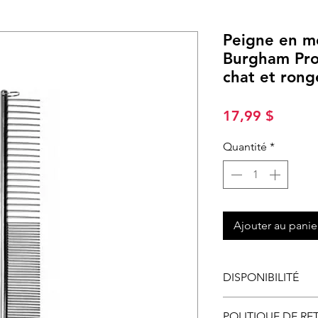
Peigne en m
Burgham Pro 
chat et rong
Prix
17,99 $
Quantité
*
Ajouter au panie
DISPONIBILITÉ
Disponible en maga
POLITIQUE DE RE