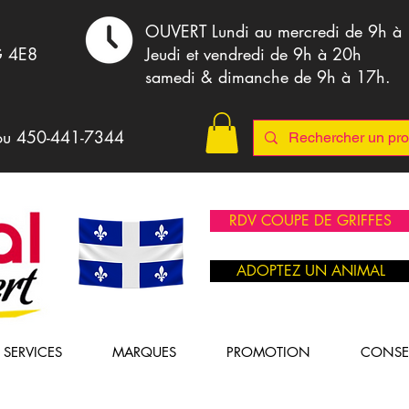
,
OUVERT Lundi au mercredi de 9h à
G 4E8
Jeudi et vendredi de 9h à 20h
samedi & dimanche de 9h à 17h.
ou 4
50-441-7344
RDV COUPE DE GRIFFES
ADOPTEZ UN ANIMAL
SERVICES
MARQUES
PROMOTION
CONSE