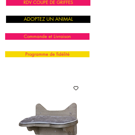
RDV COUPE DE GRIFFES
ADOPTEZ UN ANIMAL
Commande et Livraison
Programme de fidélité