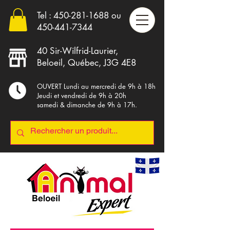
Tel :
450-281-1688
ou
4
50-441-7344
40 Sir-Wilfrid-Laurier,
Beloeil, Québec, J3G 4E8
OUVERT Lundi au mercredi de 9h à 18h
Jeudi et vendredi de 9h à 20h
samedi & dimanche de 9h à 17h.