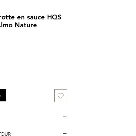
arotte en sauce HQS
Almo Nature
r
sin et en ligne pour livraison
TOUR