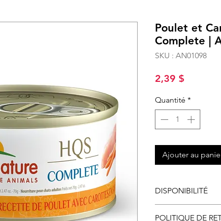
Poulet et C
Complete | 
SKU : AN01098
Prix
2,39 $
Quantité
*
Ajouter au panie
DISPONIBILITÉ
Disponible en maga
POLITIQUE DE RE