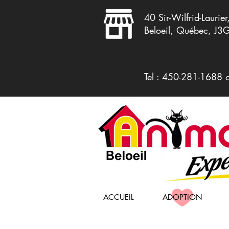
40 Sir-Wilfrid-Laurier
Beloeil, Québec, J3
Tel : 450-281-1688 
ACCUEIL
ADOPTION