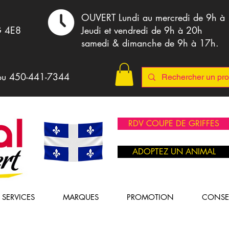
,
OUVERT Lundi au mercredi de 9h à
G 4E8
Jeudi et vendredi de 9h à 20h
samedi & dimanche de 9h à 17h.
ou 4
50-441-7344
RDV COUPE DE GRIFFES
ADOPTEZ UN ANIMAL
SERVICES
MARQUES
PROMOTION
CONSE