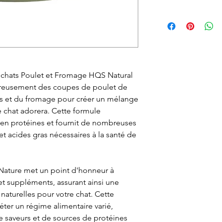
Le ramassage en m
Vous pouvez échan
ligne doit se faire
ne vous convient p
d’ouverture.
nous informer et o
autorisation d’éc
par courriel ou par
r chats Poulet et Fromage HQS Natural
devez, expédier à v
reusement des coupes de poulet de
ou en magasin. À r
s et du fromage pour créer un mélange
procéderons à l'
re chat adorera. Cette formule
si l'article et son
e en protéines et fournit de nombreuses
état.
et acides gras nécessaires à la santé de
Le remboursement s
réception de l'artic
ature met un point d'honneur à
et suppléments, assurant ainsi une
 naturelles pour votre chat. Cette
ter un régime alimentaire varié,
 saveurs et de sources de protéines