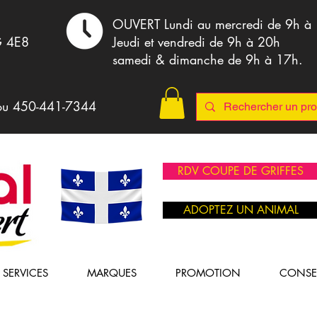
,
OUVERT Lundi au mercredi de 9h à
G 4E8
Jeudi et vendredi de 9h à 20h
samedi & dimanche de 9h à 17h.
ou 4
50-441-7344
RDV COUPE DE GRIFFES
ADOPTEZ UN ANIMAL
SERVICES
MARQUES
PROMOTION
CONSE