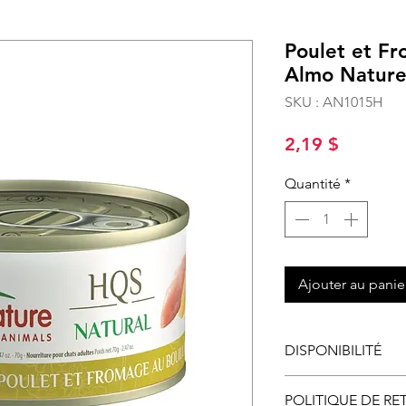
Poulet et F
Almo Natur
SKU : AN1015H
Prix
2,19 $
Quantité
*
Ajouter au panie
DISPONIBILITÉ
Disponible en mag
POLITIQUE DE RE