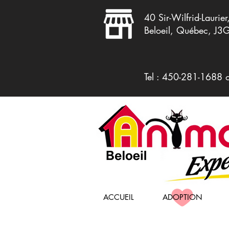
40 Sir-Wilfrid-Laurier
Beloeil, Québec, J3
Tel : 450-281-1688 
ACCUEIL
ADOPTION