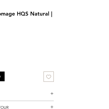
romage HQS Natural |
e
r
asin uniquement.
TOUR