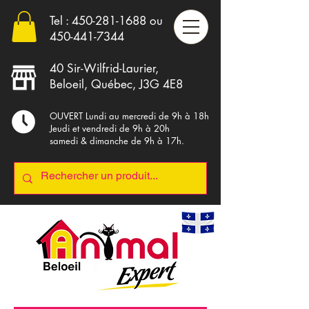
Tel :
450-281-1688
ou
4
50-441-7344
40 Sir-Wilfrid-Laurier,
Beloeil, Québec, J3G 4E8
OUVERT Lundi au mercredi de 9h à 18h
Jeudi et vendredi de 9h à 20h
samedi & dimanche de 9h à 17h.