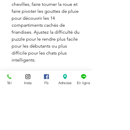
chevilles, faire tourner la roue et
faire pivoter les gouttes de pluie
pour découvrir les 14
compartiments cachés de
friandises. Ajustez la difficulté du
puzzle pour le rendre plus facile
pour les débutants ou plus
difficile pour les chats plus
intelligents.
Découvrez la vidéo
ici
.
Tél
Insta
Fb
Adresse
En ligne
DISPONIBILITÉ
Disponible en magasin et en
POLITIQUE DE RETOUR
ligne
Vous pouvez échanger ou
Le ramassage en magasin d’un
annuler un article
qui ne vous