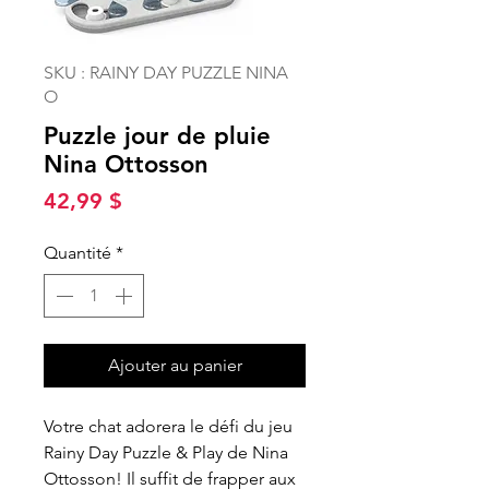
SKU : RAINY DAY PUZZLE NINA
O
Puzzle jour de pluie
Nina Ottosson
Prix
42,99 $
Quantité
*
Ajouter au panier
Votre chat adorera le défi du jeu
Rainy Day Puzzle & Play de Nina
Ottosson! Il suffit de frapper aux