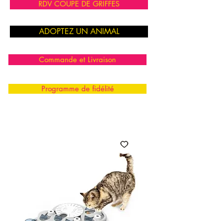
RDV COUPE DE GRIFFES
ADOPTEZ UN ANIMAL
Commande et Livraison
Programme de fidélité