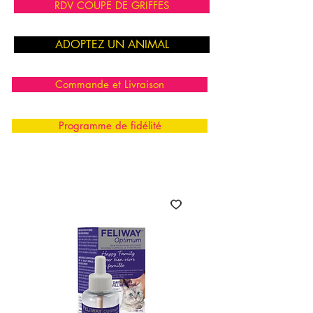
RDV COUPE DE GRIFFES
ADOPTEZ UN ANIMAL
Commande et Livraison
Programme de fidélité