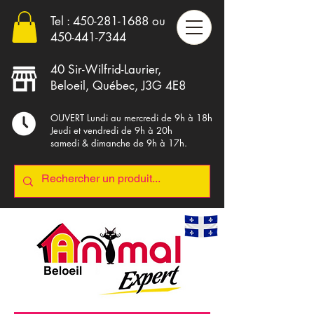
Tel :
450-281-1688
ou
4
50-441-7344
40 Sir-Wilfrid-Laurier,
Beloeil, Québec, J3G 4E8
OUVERT Lundi au mercredi de 9h à 18h
Jeudi et vendredi de 9h à 20h
samedi & dimanche de 9h à 17h.