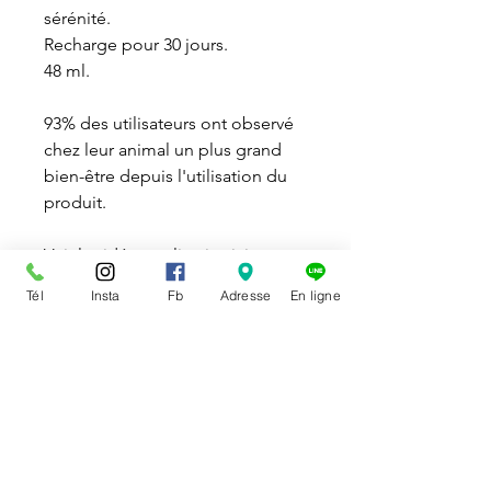
sérénité.
Recharge pour 30 jours.
48 ml.
93% des utilisateurs ont observé
chez leur animal un plus grand
bien-être depuis l'utilisation du
produit.
Voir la vidéo explicative
ici
.
Tél
Insta
Fb
Adresse
En ligne
DISPONIBILITÉ
Disponible en magasin et sur la
POLITIQUE DE RETOUR
boutique en ligne.
Vous pouvez échanger ou
Le ramassage en magasin d’un
annuler un article
qui ne vous
achat effectué en ligne doit se
convient pas. Dans ce cas, vous