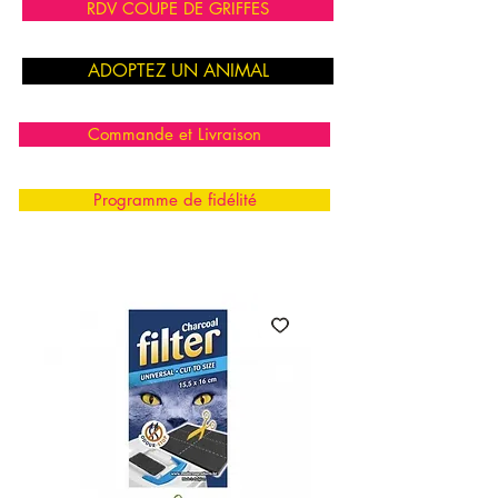
RDV COUPE DE GRIFFES
ADOPTEZ UN ANIMAL
Commande et Livraison
Programme de fidélité