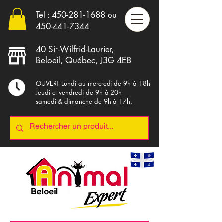
Tel :
450-281-1688
ou
4
50-441-7344
40 Sir-Wilfrid-Laurier,
Beloeil, Québec, J3G 4E8
OUVERT Lundi au mercredi de 9h à 18h
Jeudi et vendredi de 9h à 20h
samedi & dimanche de 9h à 17h.