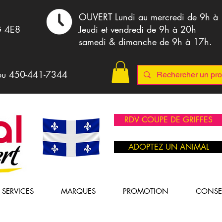
,
OUVERT Lundi au mercredi de 9h à
G 4E8
Jeudi et vendredi de 9h à 20h
samedi & dimanche de 9h à 17h.
ou 4
50-441-7344
RDV COUPE DE GRIFFES
ADOPTEZ UN ANIMAL
SERVICES
MARQUES
PROMOTION
CONSE