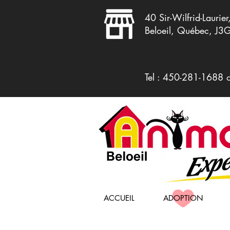
40 Sir-Wilfrid-Laurier
Beloeil, Québec, J3
Tel : 450-281-1688 
ACCUEIL
ADOPTION