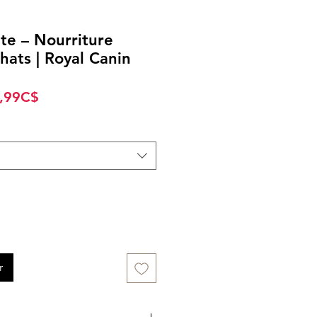
te – Nourriture
hats | Royal Canin
Prix
,99C$
promotionnel
r