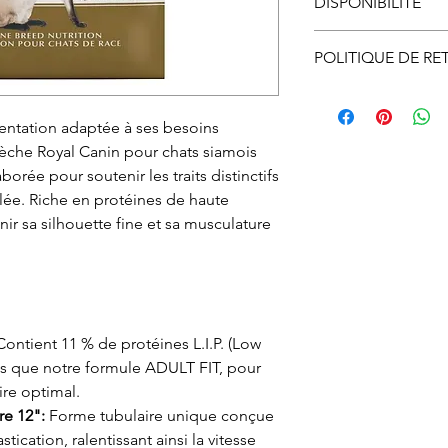
DISPONIBILITÉ
Disponible en maga
POLITIQUE DE RE
Le ramassage en m
Vous pouvez échan
ligne doit se faire
ne vous convient p
mentation adaptée à ses besoins
d’ouverture.
nous informer et o
 sèche Royal Canin pour chats siamois
autorisation d’éc
borée pour soutenir les traits distinctifs
par courriel ou par
lée. Riche en protéines de haute
devez, expédier à v
nir sa silhouette fine et sa musculature
ou en magasin. À r
procéderons à l'
si l'article et son
état.
Le remboursement s
ontient 11 % de protéines L.I.P. (Low
réception de l'artic
lus que notre formule ADULT FIT, pour
re optimal.
re 12":
Forme tubulaire unique conçue
astication, ralentissant ainsi la vitesse