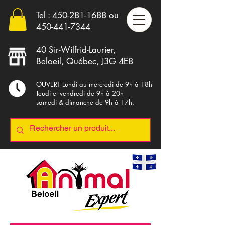
Tel :
450-281-1688
ou
4
50-441-7344
40 Sir-Wilfrid-Laurier,
Beloeil, Québec, J3G 4E8
OUVERT Lundi au mercredi de 9h à 18h
Jeudi et vendredi de 9h à 20h
samedi & dimanche de 9h à 17h.