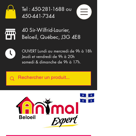
Tel :
450-281-1688
ou
4
50-441-7344
40 Sir-Wilfrid-Laurier,
Beloeil, Québec, J3G 4E8
OUVERT Lundi au mercredi de 9h à 18h
Jeudi et vendredi de 9h à 20h
samedi & dimanche de 9h à 17h.