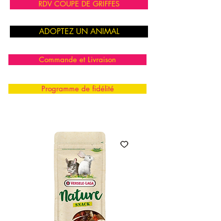
RDV COUPE DE GRIFFES
ADOPTEZ UN ANIMAL
Commande et Livraison
Programme de fidélité