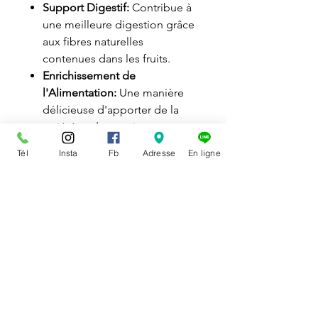
Support Digestif:
Contribue à
une meilleure digestion grâce
aux fibres naturelles
contenues dans les fruits.
Enrichissement de
l'Alimentation:
Une manière
délicieuse d'apporter de la
variété et des nutriments
supplémentaires à
Tél
Insta
Fb
Adresse
En ligne
l'alimentation de votre
compagnon.
Ce snack est une manière
excellente de compléter
l'alimentation quotidienne de
votre animal avec une touche de
saveurs forestières qui stimule
non seulement son appétit mais
aussi son bien-être général.