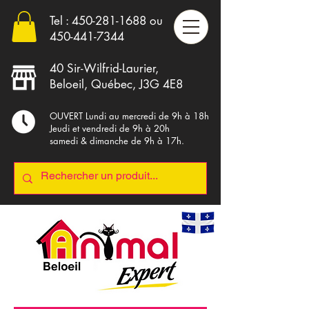
Tel :
450-281-1688
ou
4
50-441-7344
40 Sir-Wilfrid-Laurier,
Beloeil, Québec, J3G 4E8
OUVERT Lundi au mercredi de 9h à 18h
Jeudi et vendredi de 9h à 20h
samedi & dimanche de 9h à 17h.