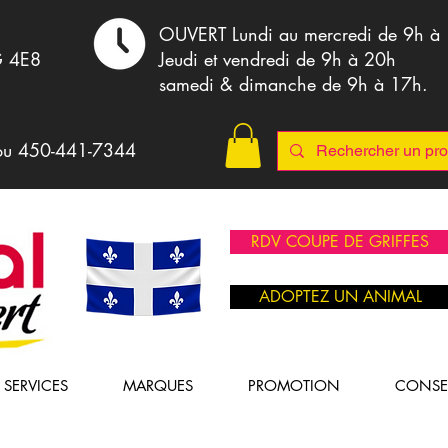
,
OUVERT Lundi au mercredi de 9h à
G 4E8
Jeudi et vendredi de 9h à 20h
samedi & dimanche de 9h à 17h.
ou 4
50-441-7344
RDV COUPE DE GRIFFES
ADOPTEZ UN ANIMAL
SERVICES
MARQUES
PROMOTION
CONSE