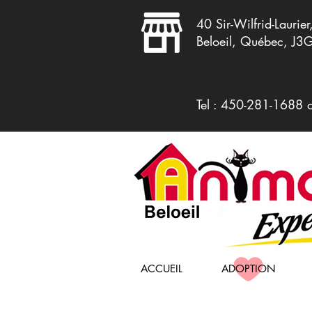
40 Sir-Wilfrid-Laurier
Beloeil, Québec, J3
Tel : 450-281-1688 
ACCUEIL
ADOPTION