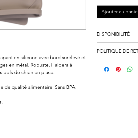
Ajouter au panie
DISPONIBILITÉ
Disponible en maga
POLITIQUE DE RE
apant en silicone avec bord surélevé et
Le ramassage en m
Vous pouvez échan
ges en métal. Robuste, il aidera à
ligne doit se faire
ne vous convient p
es bols de chien en place.
d’ouverture.
nous informer et o
autorisation d’éc
cone de qualité alimentaire. Sans BPA,
par courriel ou par
devez, expédier à v
e.
ou en magasin. À r
procéderons à l'
si l'article et son
état.
Le remboursement s